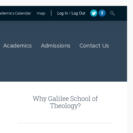
Log In
/
Log Out
ademics Calendar
map
Academics
Admissions
Contact Us
Why Galilee School of
Theology?