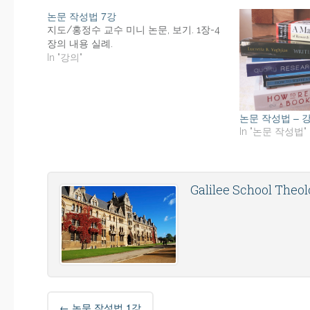
논문 작성법 7강
지도/홍정수 교수 미니 논문, 보기. 1장-4
장의 내용 실례.
In "강의"
논문 작성법 – 
In "논문 작성법"
Galilee School Theo
Post
←
논문 작성법 1강