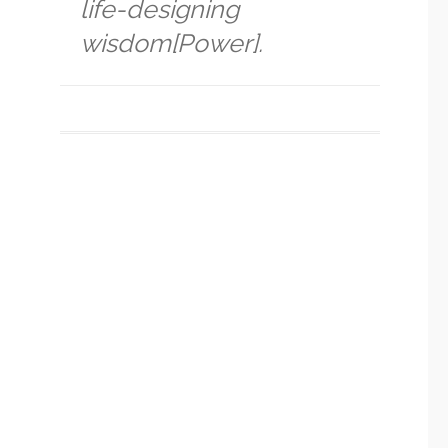
life-designing
wisdom[Power].