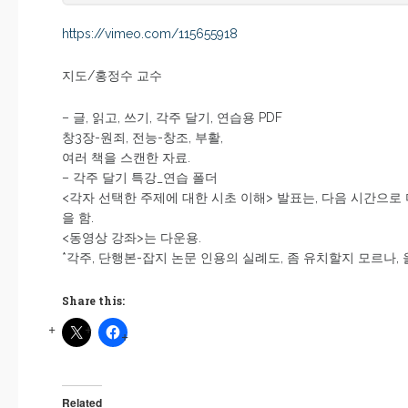
https://vimeo.com/115655918
지도/홍정수 교수
– 글, 읽고, 쓰기, 각주 달기, 연습용 PDF
창3장-원죄, 전능-창조, 부활,
여러 책을 스캔한 자료.
– 각주 달기 특강_연습 폴더
<각자 선택한 주제에 대한 시초 이해> 발표는, 다음 시간으로 미루고
을 함.
<동영상 강좌>는 다운용.
*각주, 단행본-잡지 논문 인용의 실례도, 좀 유치할지 모르나, 
Share this:
Related