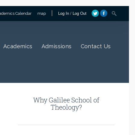
Log In
/
Log Out
ademics Calendar
map
Academics
Admissions
Contact Us
Why Galilee School of
Theology?