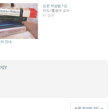
논문 작성법 1강
지도/홍정수 교수
In "강의"
강의 안내
logy
논문 작성법 3강
→