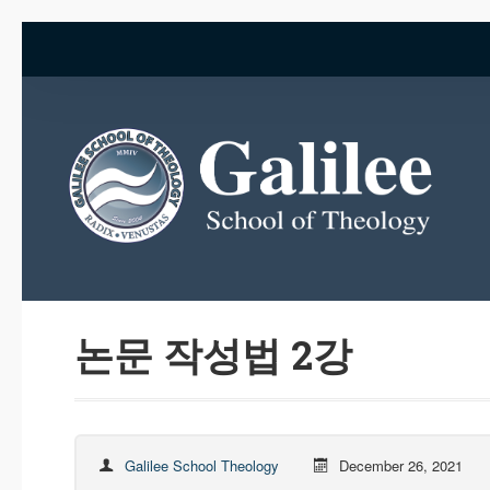
논문 작성법 2강
Galilee School Theology
December 26, 2021