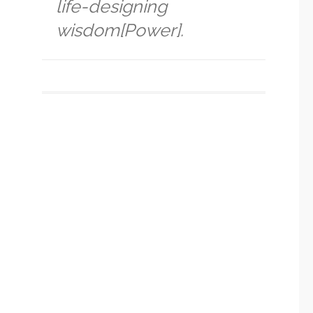
life-designing
wisdom[Power].