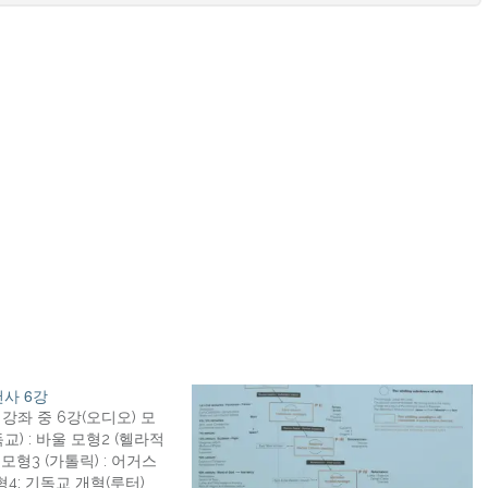
사 6강
 강좌 중 6강(오디오) 모
독교) : 바울 모형2 (헬라적
 모형3 (가톨릭) : 어거스
형4: 기독교 개혁(루터)