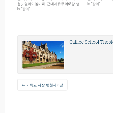
형5: 쉴라이엘마허-근대자유주의(8강 생
In "강의"
락) 모형6: 바르트(에큐메니칼) _후기의 바
In "강의"
르트 입장 옹호
Galilee School Theo
Post
←
기독교 사상 변천사 3강
navigation