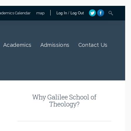
Log In
/
Log Out
ademics Calendar
map
Academics
Admissions
Contact Us
Why Galilee School of
Theology?