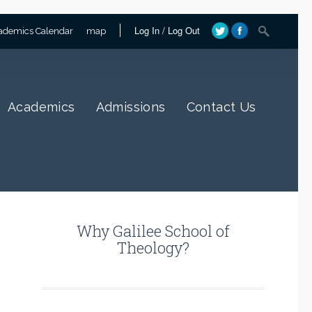
Log In
/
Log Out
ademics Calendar
map
Academics
Admissions
Contact Us
Why Galilee School of
Theology?