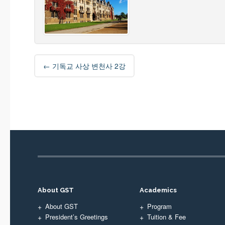
Post
←
기독교 사상 변천사 2강
navigation
About GST
Academics
About GST
Program
President’s Greetings
Tuition & Fee