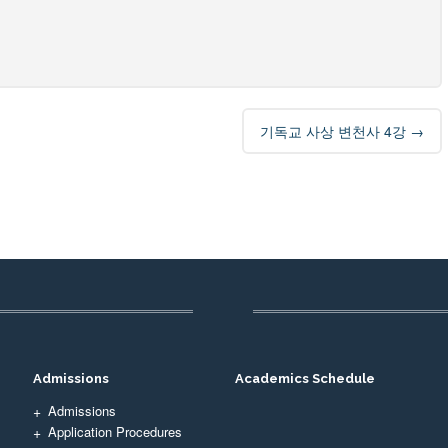
기독교 사상 변천사 4강
→
Admissions
Academics Schedule
Admissions
Application Procedures